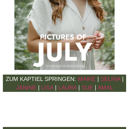
ZUM KAPTIEL SPRINGEN:
MAIKE
|
SELINA
|
JANINE
|
LISA
|
LAURA
|
SUE
|
AMAL